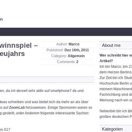
en
winnspiel –
Author:
Marco
About me
Published:
Dez 16th, 2011
eujahrs
Wer schreibt hier e
Category:
Allgemein
Artikel?
Comments:
2
Ich bin Marco, bin 
dem Herzen Berlins
Zur Zeit bin ich Stu
Hochschule Berlin u
meinem Maschinenb
rden, da ich derzeit sehr aktiv auf smartphone7.de und
Fachrichtung sind d
Meinung nach ein zu
etwas schreiben und was bietet sich da mehr an als über
us auf
ZoomLab
hinzuweisen. Einige Sponsoren waren so
Nebenbei bin ich tät
 gestellt, unter Anderem folgende interessante Sachen:
großen deutschen Pr
Kategorien
on X17