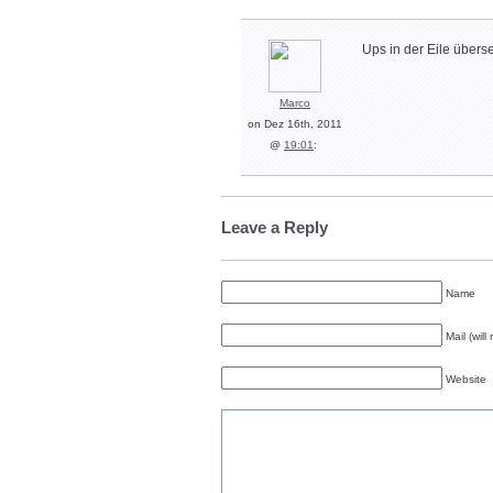
Ups in der Eile über
Marco
on Dez 16th, 2011
@
19:01
:
Leave a Reply
Name
Mail (wil
Website