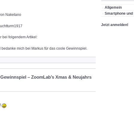
Allgemein
Smartphone und
von Naketano
Jetzt anmelden!
euchtturm1917
 bei folgendem Artikel:
d bedanke mich bei Markus für das coole Gewinnspiel.
s Gewinnspiel – ZoomLab’s Xmas & Neujahrs
e!