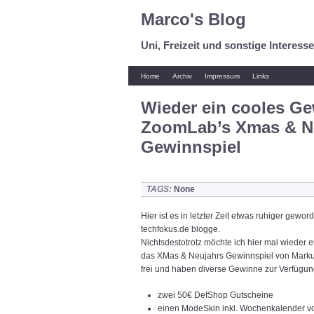
Marco's Blog
Uni, Freizeit und sonstige Interess
Home
Archiv
Impressum
Links
Wieder ein cooles Ge
ZoomLab’s Xmas & N
Gewinnspiel
TAGS:
None
Hier ist es in letzter Zeit etwas ruhiger gewo
techfokus.de blogge.
Nichtsdestotrotz möchte ich hier mal wieder 
das XMas & Neujahrs Gewinnspiel von Mark
frei und haben diverse Gewinne zur Verfügung
zwei 50€ DefShop Gutscheine
einen ModeSkin inkl. Wochenkalender v