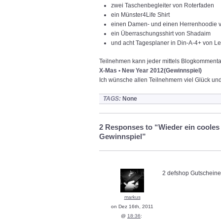
zwei Taschenbegleiter von Roterfaden
ein Münster4Life Shirt
einen Damen- und einen Herrenhoodie 
ein Überraschungsshirt von Shadaim
und acht Tagesplaner in Din-A-4+ von L
Teilnehmen kann jeder mittels Blogkommentar
X-Mas • New Year 2012(Gewinnspiel)
Ich wünsche allen Teilnehmern viel Glück un
TAGS:
None
2 Responses to “Wieder ein coole
Gewinnspiel”
2 defshop Gutschein
markus
on Dez 16th, 2011
@
18:36
: