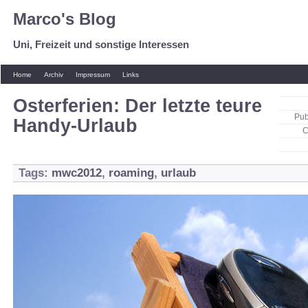
Marco's Blog
Uni, Freizeit und sonstige Interessen
Home
Archiv
Impressum
Links
Osterferien: Der letzte teure
Pub
Handy-Urlaub
C
Tags:
mwc2012
,
roaming
,
urlaub