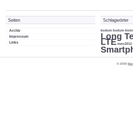
Seiten
Schlagwörter
Archiv
bodum
bodum bistr
Long Te
Impressum
LTE
Links
mwc2012
Smartp
© 2009
Mar